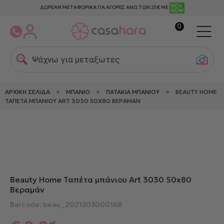
ΔΩΡΕΑΝ ΜΕΤΑΦΟΡΙΚΑ ΓΙΑ ΑΓΟΡΕΣ ΑΝΩ ΤΩΝ 25€ ΜΕ
0
Ψάχνω για μεταξωτες μα
ΑΡΧΙΚΉ ΣΕΛΊΔΑ
>
ΜΠΆΝΙΟ
>
ΠΑΤΆΚΙΑ ΜΠΆΝΙΟΥ
> BEAUTY HOME
ΤΑΠΈΤΑ ΜΠΆΝΙΟΥ ART 3030 50X80 ΒΕΡΑΜΆΝ
Beauty Home Ταπέτα μπάνιου Art 3030 50x80
Βεραμάν
Barcode: beau_2021303000168