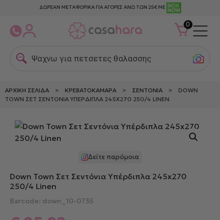
ΔΩΡΕΑΝ ΜΕΤΑΦΟΡΙΚΑ ΓΙΑ ΑΓΟΡΕΣ ΑΝΩ ΤΩΝ 25€ ΜΕ
0
Ψαχνω για πετσετες θαλασσης
ΑΡΧΙΚΉ ΣΕΛΊΔΑ
>
ΚΡΕΒΑΤΟΚΆΜΑΡΑ
>
ΣΕΝΤΌΝΙΑ
> DOWN
TOWN ΣΕΤ ΣΕΝΤΌΝΙΑ ΥΠΈΡΔΙΠΛΑ 245X270 250/4 LINEN
Δείτε παρόμοια
Down Town Σετ Σεντόνια Υπέρδιπλα 245x270
250/4 Linen
Barcode: down_10-0735