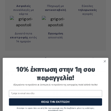
Ασφαλείς
Πληρωμή με
Εύκολες
συναλλαγές με
αντικαταβολή
τηλεφωνικές
κάρτα
αγορές
Δυνατότητα
Εγγυημένη
επιστροφής
εντός
αποστολή
14 ημερών
Συμπληρώστε τη συλλογή
10% έκπτωση στην 1η σου
παραγγελία!
Εξαιρούνται τα προϊόντα σε έκπτωση & τα προϊόντα της κατηγορίας Hotel-Airbnb-Yachts!
1001 ΣΕΝΤΟΝΙ ΜΟΝΟ
Email
ΛΕΥΚΟ 170X260
1011 ΣΕΝΤΟΝΙ ΜΟΝΟ ΜΕ
€
14.63
ΛΑΣΤΙΧΟ ΣΟΜΟΝ
ΘΕΛΩ ΤΗΝ ΕΚΠΤΩΣΗ!
100X200+35
€
20.90
Μισούμε το spam όσο κι εσείς! Με την εγγραφή σας θα λαμβάνετε μόνο τις καλύτερες
Τιμή κατασκευαστή:
προσφορές μας!