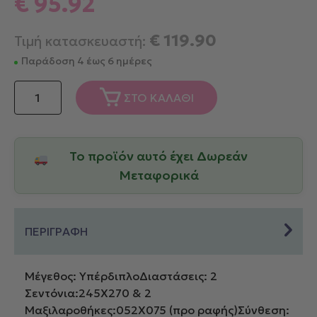
€
95.92
€
119.90
Τιμή κατασκευαστή:
Παράδοση 4 έως 6 ημέρες
Down
ΣΤΟ ΚΑΛΑΘΙ
Town
Σετ
Σεντόνια
Το προϊόν αυτό έχει Δωρεάν
Υπέρδιπλα
245x270
Μεταφορικά
250/4
Linen
ποσότητα
ΠΕΡΙΓΡΑΦΗ
Μέγεθος: ΥπέρδιπλοΔιαστάσεις: 2
Σεντόνια:245X270 & 2
Μαξιλαροθήκες:052X075 (πρo ραφής)Σύνθεση: