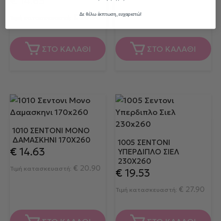
€
14.63
Δε θέλω έκπτωση, ευχαριστώ!
€
20.90
Τιμή κατασκευαστή:
ΣΤΟ ΚΑΛΑΘΙ
ΣΤΟ ΚΑΛΑΘΙ
1010 ΣΕΝΤΟΝΙ ΜΟΝΟ
ΔΑΜΑΣΚΗΝΙ 170X260
1005 ΣΕΝΤΟΝΙ
€
14.63
ΥΠΕΡΔΙΠΛΟ ΣΙΕΛ
230X260
€
20.90
Τιμή κατασκευαστή:
€
19.53
€
27.90
Τιμή κατασκευαστή: